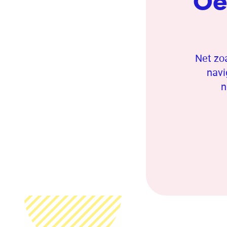
Oe
Net zoa
navi
n