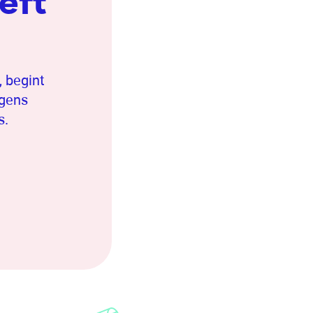
eft
, begint
rgens
s.