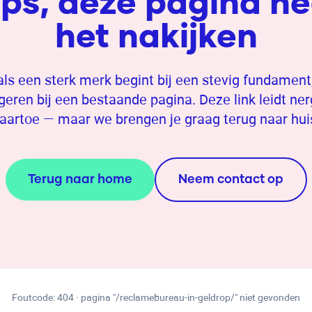
ps, deze pagina he
het nakijken
ls een sterk merk begint bij een stevig fundament
geren bij een bestaande pagina. Deze link leidt ne
aartoe — maar we brengen je graag terug naar hui
Terug naar home
Neem contact op
Foutcode: 404 · pagina "
/reclamebureau-in-geldrop/
" niet gevonden