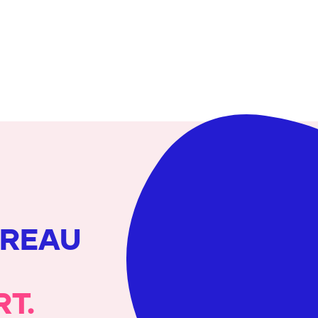
UREAU
RT.