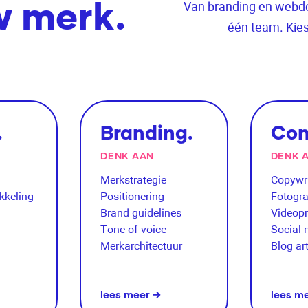
w merk.
Van branding en webdes
één team. Kie
.
Branding.
Con
DENK AAN
DENK 
Merkstrategie
Copywri
ikkeling
Positionering
Fotogra
Brand guidelines
Videopr
Tone of voice
Social 
Merkarchitectuur
Blog ar
lees meer →
lees m