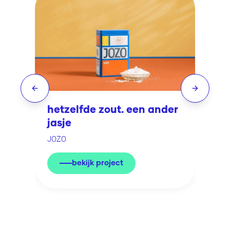
Previous slide
Next slid
hetzelfde zout. een ander
J
jasje
R
JOZO
bekijk project